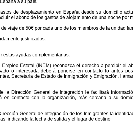
 España a su país.
gastos de desplazamiento en España desde su domicilio actu
ncluir el abono de los gastos de alojamiento de una noche por m
e viaje de 50€ por cada uno de los miembros de la unidad fami
idamente justificados.
bir estas ayudas complementarias:
e Empleo Estatal (INEM) reconozca el derecho a percibir el 
esado o interesada deberá ponerse en contacto lo antes pos
antes, Secretaría de Estado de Inmigración y Emigración, llama
 la Dirección General de Integración le facilitará informaci
 en contacto con la organización, más cercana a su domici
Dirección General de Integración de los Inmigrantes la identid
, indicando la fecha de salida y el lugar de destino.